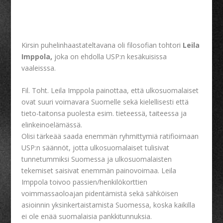
Kirsin puhelinhaastateltavana oli filosofian tohtori
Leila
Imppola,
joka on ehdolla USP:n kesäkuisissa
vaaleisssa.
Fil. Toht. Leila Imppola painottaa, että ulkosuomalaiset
ovat suuri voimavara Suomelle sekä kielellisesti että
tieto-taitonsa puolesta esim. tieteessä, taiteessa ja
elinkeinoelämässä.
Olisi tärkeää saada enemmän ryhmittymiä ratifioimaan
USP:n säännöt, jotta ulkosuomalaiset tulisivat
tunnetummiksi Suomessa ja ulkosuomalaisten
tekemiset saisivat enemmän painovoimaa. Leila
Imppola toivoo passien/henkilökorttien
voimmassaoloajan pidentämistä sekä sähköisen
asioinnin yksinkertaistamista Suomessa, koska kaikilla
ei ole enää suomalaisia pankkitunnuksia.