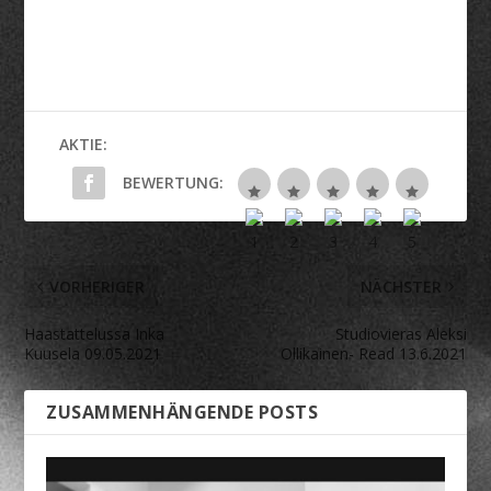
AKTIE:
BEWERTUNG:
VORHERIGER
NÄCHSTER
Haastattelussa Inka
Studiovieras Aleksi
Kuusela 09.05.2021
Ollikainen- Read 13.6.2021
ZUSAMMENHÄNGENDE POSTS