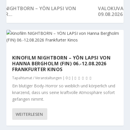
ON
VALOKUVATAITEILIJA SANNA KANNISTO BIS
09.08.2026 B...
KINOFILM NIGHTBORN – YÖN LAPSI VON
HANNA BERGHOLM (FIN) 06.-12.08.2026
FRANKFURTER KINOS
Tapahtumat / Veranstaltungen
|
0
|
Ein blutiger Body-Horror so weiblich und körperlich und
knarzend, dass uns seine kraftvolle Atmosphäre sofort
gefangen nimmt.
KESÄKAHVILA 15.08.2026 FRANKFURT
HOPPELIGEN 26.08.2026 FRANKFURT
KÄVELE NAISELLE AMMATTI 06.09.2026
TRIO YLVA HARU FOLK-POP KONZERT
DIGITREFFIT 15.09.2026 FRANKFURT
CHILINKASVATTAJIEN
FRANKFURT
11.09.2026 DILLENB...
SADONKORJUUTILAISUUS 18.09.2026...
WEITERLESEN