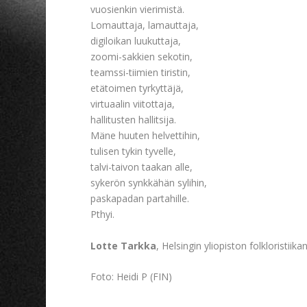
vuosienkin vierimistä.
Lomauttaja, lamauttaja,
digiloikan luukuttaja,
zoomi-sakkien sekotin,
teamssi-tiimien tiristin,
etätoimen tyrkyttäjä,
virtuaalin viitottaja,
hallitusten hallitsija.
Mäne huuten helvettihin,
tulisen tykin tyvelle,
talvi-taivon taakan alle,
sykerön synkkähän sylihin,
paskapadan partahille.
Pthyi.
Lotte Tarkka
, Helsingin yliopiston folkloristiik
Foto: Heidi P (FIN)