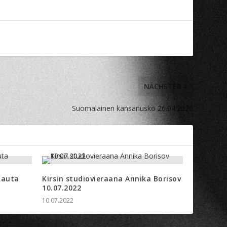
NÄCHSTER
Suomalainen kansanusko 26.04.2020
Rauta
Kirsin studiovieraana Annika Borisov
10.07.2022
10.07.2022