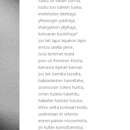
saatu se sikiäin surma,
tuotu tuo tulinen tuska,
imehnisten itkettäjä,
yhteisöjen yskittäjä,
etäisyyteen yllyttäjä,
kotivaran kuolettaja?
Jos liet lapsi lepakon lapsi
emosi siivillä ylene,
isosi lentimet levitä
pois on ihmisten ihosta,
karvasta kipeän kansan.
Jos liet tuimilta toreilta,
häkkieläinten hänniltähe,
zoonoosin sokea hurtta,
omiin tuskiisi tukehdu,
häkkihin häntäsi hotase,
ettes sieltä koskaan koidu,
uudestaan et urkenisi
ennen päivän nousemista,
yö kullan kumottamista,