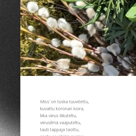
Miss’ on tuska tuuvitettu,
kuvattu koronan koira,
liika viirus liikuteltu,
viirusilmä vaaputeltu,
tauti tappaja taottu,