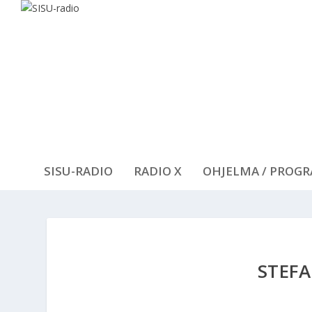
SISU-RADIO
RADIO X
OHJELMA / PROG
STEF