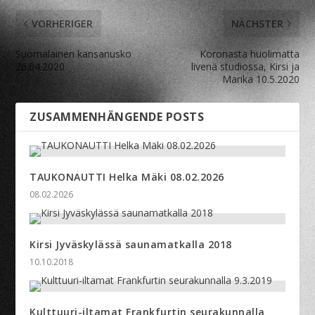
VORHERIGER
NÄCHSTER
Suomalainen kansanusko
Koronasta huolimatta
26.04.2020
livenä studiossa, Kirsi ja
Marika 10.5.2020
ZUSAMMENHÄNGENDE POSTS
TAUKONAUTTI Helka Mäki 08.02.2026
08.02.2026
Kirsi Jyväskylässä saunamatkalla 2018
10.10.2018
Kulttuuri-iltamat Frankfurtin seurakunnalla