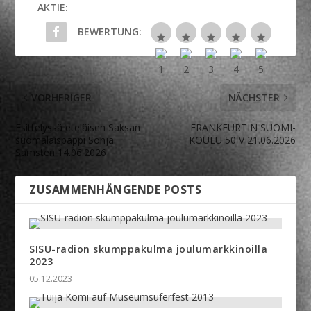
AKTIE:
BEWERTUNG:
VORHERIGER
NÄCHSTER
Esittelyssä eteläisen Saksan
FRANKFURTIN SUOMI-
suomalaispappi Sonja
KOULU 50 V 21.06.2026
Samsten 14.06.2026
ZUSAMMENHÄNGENDE POSTS
SISU-radion skumppakulma joulumarkkinoilla
2023
05.12.2023