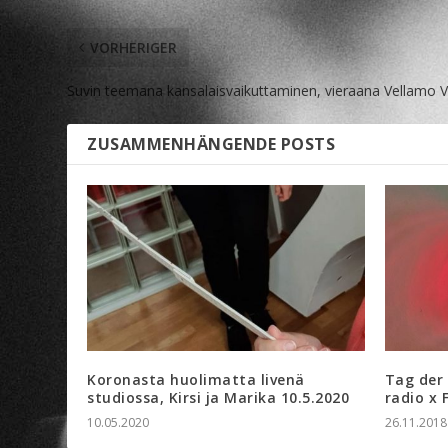
VORHERIGER
Suvin teemana kansalaisvaikuttaminen, vieraana Vellamo 
ZUSAMMENHÄNGENDE POSTS
Koronasta huolimatta livenä
Tag der 
studiossa, Kirsi ja Marika 10.5.2020
radio x 
10.05.2020
26.11.2018