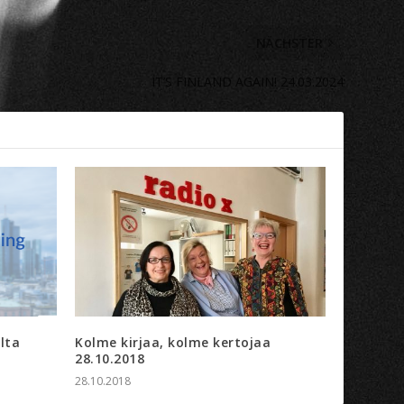
NÄCHSTER
IT’S FINLAND AGAIN! 24.03.2024
lta
Kolme kirjaa, kolme kertojaa
28.10.2018
28.10.2018