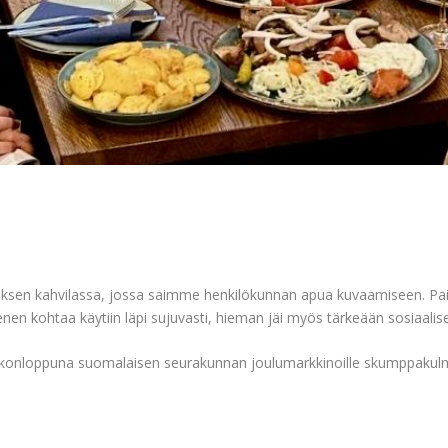
sen kahvilassa, jossa saimme henkilökunnan apua kuvaamiseen. Paika
enen kohtaa käytiin läpi sujuvasti, hieman jäi myös tärkeään sosiaal
ikonloppuna suomalaisen seurakunnan joulumarkkinoille skumppakul