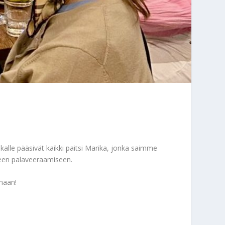
lle pääsivät kaikki paitsi Marika, jonka saimme
iseen palaveeraamiseen.
maan!