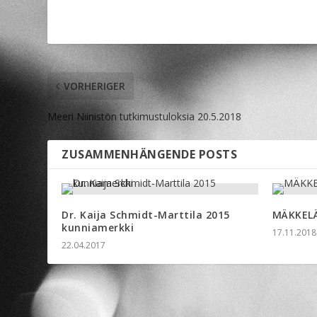
VORHERIGER
Meeri Niinistön tutkimustuloksia 20.5.2018
ZUSAMMENHÄNGENDE POSTS
Dr. Kaija Schmidt-Marttila 2015
MÄKKELÄ
kunniamerkki
17.11.2018
22.04.2017