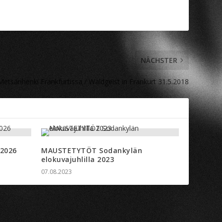
NÄCHSTER
Metsänhenki Frankfurtissa / Waldgeist in Frankurt 31.5.2018
U2026
MAUSTETYTÖT Sodankylän
elokuvajuhlilla 2023
07.08.2023