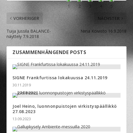
VORHERIGER
NÄCHSTER
Tuija Jussila BALANCE-
Niina Koivisto 16.9.2018
näyttely 7.9.2018
ZUSAMMENHÄNGENDE POSTS
SIGNE Frankfurtissa lokakuussa 24.11.2019
30.11.2019
Joel Heino, luonnonpuistojen virkistyspäällikkö
27.08.2023
13.09.2023