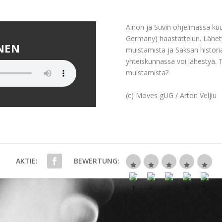
Ainon ja Suvin ohjelmassa ku
Germany) haastattelun. Lähe
NEN
muistamista ja Saksan histo
yhteiskunnassa voi lähestyä.
muistamista?
(c) Moves gUG / Arton Veljiu
AKTIE:
BEWERTUNG: