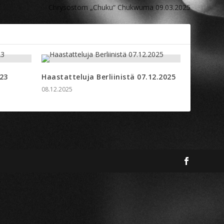
Chrysostom „Chuku“ Chukwuma 09.03.2025
23
Haastatteluja Berliinistä 07.12.2025
08.12.2025