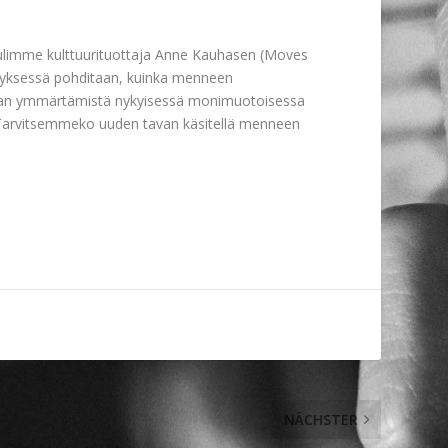
ulimme kulttuurituottaja Anne Kauhasen (Moves
tyksessä pohditaan, kuinka menneen
rian ymmärtämistä nykyisessä monimuotoisessa
 Tarvitsemmeko uuden tavan käsitellä menneen
NÄCHSTER