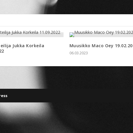
eilija Jukka Korkeila
Muusikko Maco Oey 19.02.20
22
06.03.2023
ress