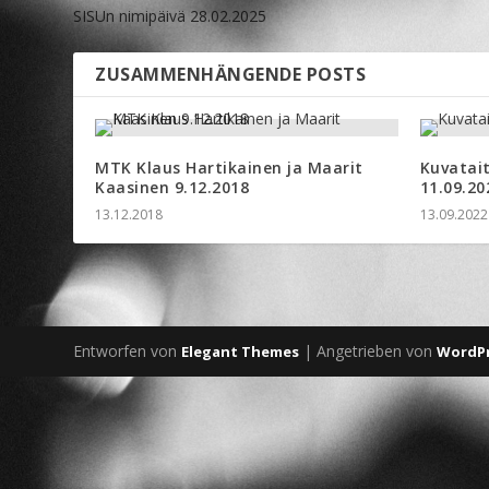
SISUn nimipäivä 28.02.2025
ZUSAMMENHÄNGENDE POSTS
MTK Klaus Hartikainen ja Maarit
Kuvatait
Kaasinen 9.12.2018
11.09.20
13.12.2018
13.09.2022
Entworfen von
| Angetrieben von
Elegant Themes
WordP